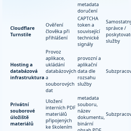
metadata
doručení
CAPTCHA
Samostatn
Ověření
token a
Cloudflare
správce /
člověka při
související
Turnstile
poskytovat
přihlášení
technické
služby
signály
Provoz
aplikace,
provozní a
Hosting a
ukládání
aplikační
databázová
databázových
data dle
Subzpracov
infrastruktura
a
rozsahu
souborových
služby
dat
metadata
Uložení
Privátní
souboru,
interních PDF
souborové
název
materiálů
Subzpracov
úložiště
dokumentu,
připojených
materiálů
binární
ke školením
obsah PDF