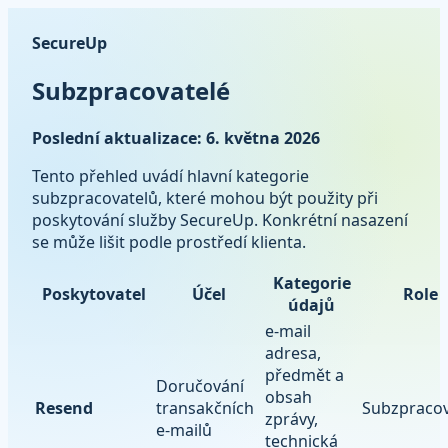
SecureUp
Subzpracovatelé
Poslední aktualizace: 6. května 2026
Tento přehled uvádí hlavní kategorie
subzpracovatelů, které mohou být použity při
poskytování služby SecureUp. Konkrétní nasazení
se může lišit podle prostředí klienta.
Kategorie
Poskytovatel
Účel
Role
údajů
e-mail
adresa,
předmět a
Doručování
obsah
Resend
transakčních
Subzpracov
zprávy,
e-mailů
technická