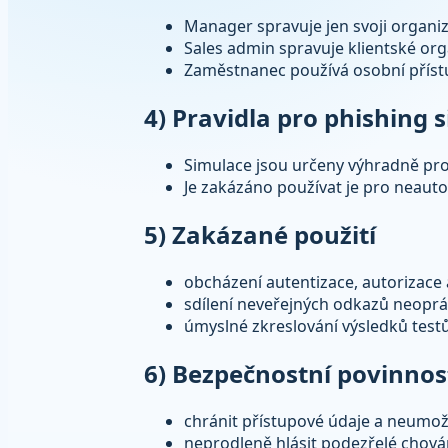
Manager spravuje jen svoji organiz
Sales admin spravuje klientské org
Zaměstnanec používá osobní přístu
4) Pravidla pro phishing 
Simulace jsou určeny výhradně pro 
Je zakázáno používat je pro neauto
5) Zakázané použití
obcházení autentizace, autorizace
sdílení neveřejných odkazů neop
úmyslné zkreslování výsledků test
6) Bezpečnostní povinnost
chránit přístupové údaje a neumožn
neprodleně hlásit podezřelé chován