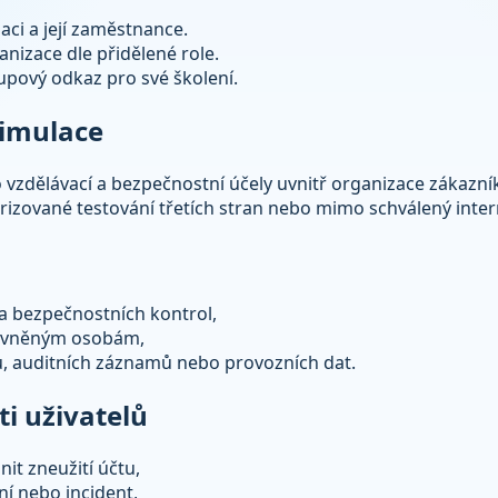
aci a její zaměstnance.
anizace dle přidělené role.
pový odkaz pro své školení.
simulace
vzdělávací a bezpečnostní účely uvnitř organizace zákazní
rizované testování třetích stran nebo mimo schválený inter
 a bezpečnostních kontrol,
rávněným osobám,
ů, auditních záznamů nebo provozních dat.
i uživatelů
it zneužití účtu,
í nebo incident,