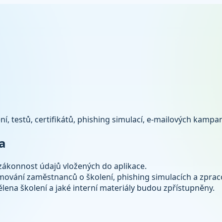
í, testů, certifikátů, phishing simulací, e-mailových kampa
a
zákonnost údajů vložených do aplikace.
rmování zaměstnanců o školení, phishing simulacích a zprac
ena školení a jaké interní materiály budou zpřístupněny.